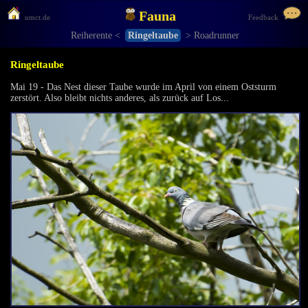
Fauna
umct.de
Feedback
Reiherente <
Ringeltaube
> Roadrunner
Ringeltaube
Mai 19 - Das Nest dieser Taube wurde im April von einem Oststurm
zerstört. Also bleibt nichts anderes, als zurück auf Los...