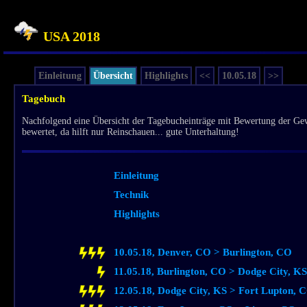
USA 2018
Einleitung
Übersicht
Highlights
<<
10.05.18
>>
Tagebuch
Nachfolgend eine Übersicht der Tagebucheinträge mit Bewertung der Gewit
bewertet, da hilft nur Reinschauen... gute Unterhaltung!
Einleitung
Technik
Highlights
10.05.18, Denver, CO > Burlington, CO
11.05.18, Burlington, CO > Dodge City, KS
12.05.18, Dodge City, KS > Fort Lupton, 