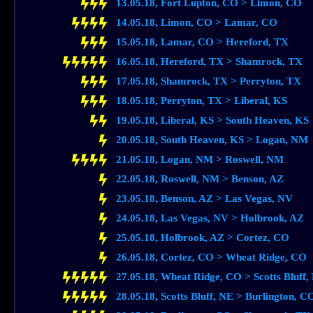
13.05.18, Fort Lupton, CO > Limon, CO
14.05.18, Limon, CO > Lamar, CO
15.05.18, Lamar, CO > Hereford, TX
16.05.18, Hereford, TX > Shamrock, TX
17.05.18, Shamrock, TX > Perryton, TX
18.05.18, Perryton, TX > Liberal, KS
19.05.18, Liberal, KS > South Heaven, KS
20.05.18, South Heaven, KS > Logan, NM
21.05.18, Logan, NM > Roswell, NM
22.05.18, Roswell, NM > Benson, AZ
23.05.18, Benson, AZ > Las Vegas, NV
24.05.18, Las Vegas, NV > Holbrook, AZ
25.05.18, Holbrook, AZ > Cortez, CO
26.05.18, Cortez, CO > Wheat Ridge, CO
27.05.18, Wheat Ridge, CO > Scotts Bluff,
28.05.18, Scotts Bluff, NE > Burlington, C